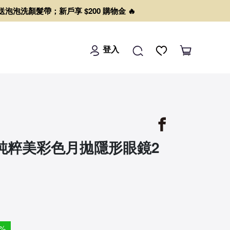
0 送泡泡洗顏髮帶；新戶享 $200 購物金 🔥
登入
AR純粹美彩色月拋隱形眼鏡2
%