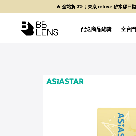
🔥 全站折 3%；東京 refrear 矽水膠
配送商品總覽
全台