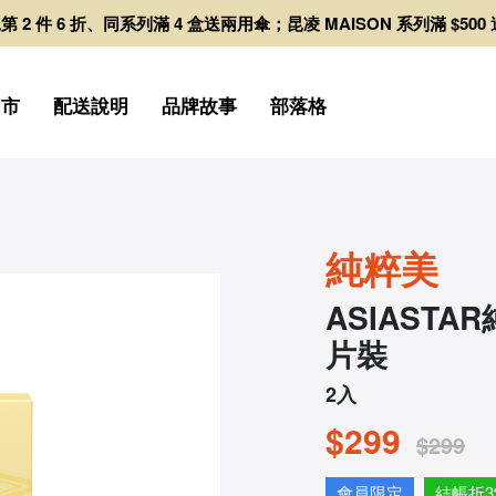
日拋第 2 件 6 折、同系列滿 4 盒送兩用傘；昆凌 MAISON 系列滿 $50
門市
配送說明
品牌故事
部落格
純粹美
ASIAST
片裝
2入
$299
$299
會員限定
結帳折3