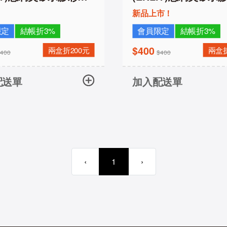
0片裝
日拋10片裝-亮采系列
新品上市！
限定
結帳折3%
會員限定
結帳折3%
$400
兩盒折200元
兩盒折
$400
$400
配送單
加入配送單
‹
1
›