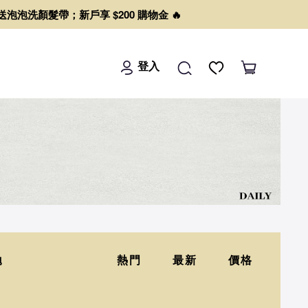
0 送泡泡洗顏髮帶；新戶享 $200 購物金 🔥
登入
拋
熱門
最新
價格