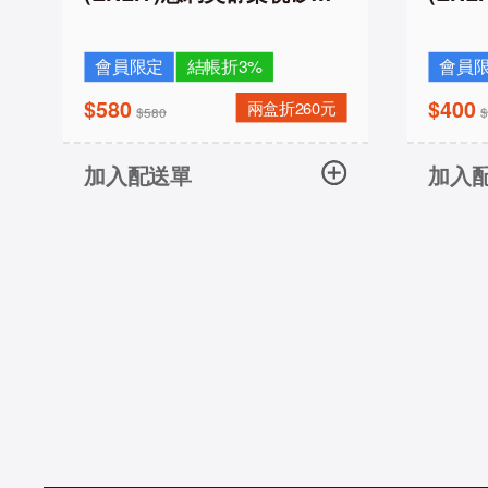
膠日拋30片裝
日拋1
會員限定
結帳折3%
會員
$580
$400
兩盒折260元
$580
加入配送單
加入