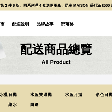
日拋第 2 件 6 折、同系列滿 4 盒送兩用傘；昆凌 MAISON 系列滿 $50
門市
配送說明
品牌故事
部落格
配送商品總覽
All Product
水藍日拋
水藍雙週拋
水藍月拋
彩色日
藥水
周邊