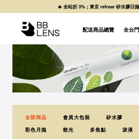
🔥 全站折 3%；東京 refrear 矽水膠
配送商品總覽
全台
全部商品
會員大包裝
矽水膠
彩色月拋
散光
多焦點
淚液