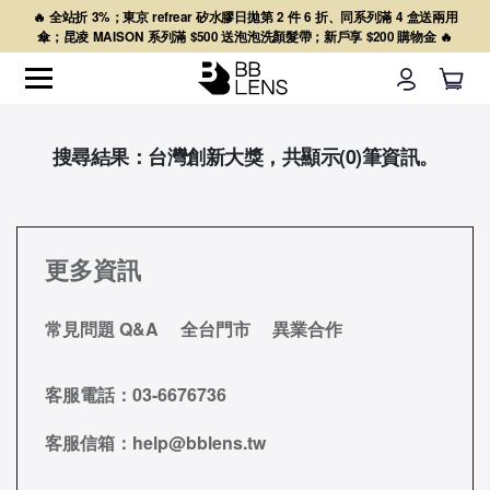
🔥 全站折 3%；東京 refrear 矽水膠日拋第 2 件 6 折、同系列滿 4 盒送兩用
傘；昆凌 MAISON 系列滿 $500 送泡泡洗顏髮帶；新戶享 $200 購物金 🔥
搜尋結果：台灣創新大獎，共顯示(0)筆資訊。
更多資訊
常見問題 Q&A
全台門市
異業合作
客服電話：
03-6676736
客服信箱：
help@bblens.tw