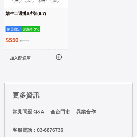
嬌生二週拋6片裝(8.7)
會員限定
結帳折3%
$550
$550
加入配送單
更多資訊
常見問題 Q&A
全台門市
異業合作
客服電話：
03-6676736