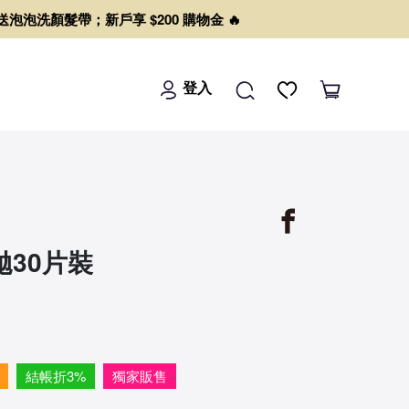
0 送泡泡洗顏髮帶；新戶享 $200 購物金 🔥
登入
30片裝
結帳折3%
獨家販售