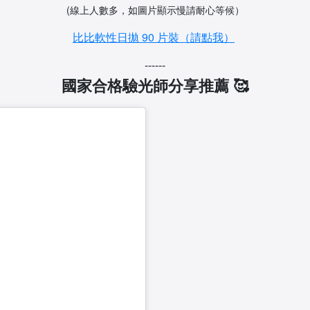
(線上人數多，如圖片顯示慢請耐心等候）
比比軟性日拋 90 片裝（請點我）
------
國家合格驗光師分享推薦 🥰