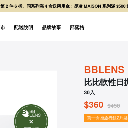
日拋第 2 件 6 折、同系列滿 4 盒送兩用傘；昆凌 MAISON 系列滿 $50
門市
配送說明
品牌故事
部落格
BBLENS
比比軟性日拋
30入
$360
$450
買一盒贈旅行組2片裝