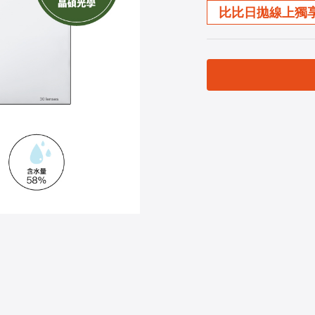
比比日拋線上獨