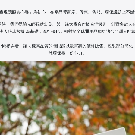
以「實現隱眼族心聲」為初心，在產品豐富度、優惠、售服、環保議題上不斷進
期待，我們從驗光師觀點出發、與一線大廠合作於台灣製造，針對多數人在
洲人眼球數據 為基礎，進行優化，相對於全球通用品項更適合亞洲人配
中間參與者，讓同樣高品質的隱眼能以最實惠的價格販售。包裝部分簡化
球環保盡一份心力。