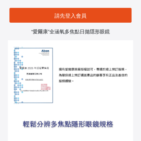
請先登入會員
“愛爾康”全涵氧多焦點日拋隱形眼鏡