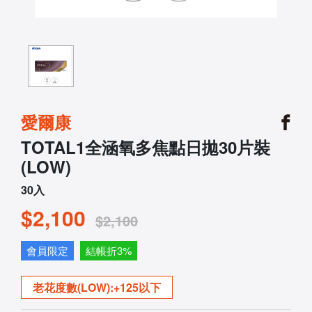
愛爾康
TOTAL1全涵氧多焦點日拋30片裝
(LOW)
30入
$2,100
$2,100
會員限定
結帳折3%
老花度數(LOW):+125以下