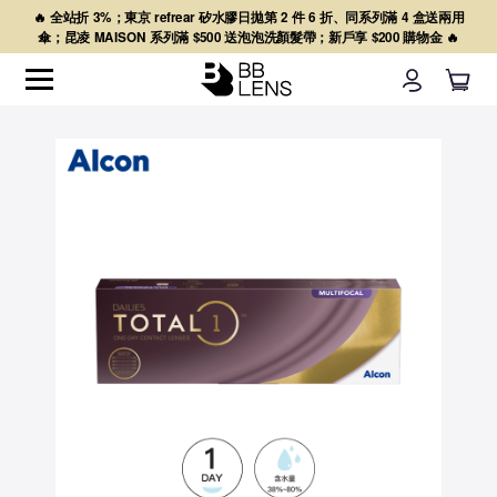
🔥 全站折 3%；東京 refrear 矽水膠日拋第 2 件 6 折、同系列滿 4 盒送兩用
傘；昆凌 MAISON 系列滿 $500 送泡泡洗顏髮帶；新戶享 $200 購物金 🔥