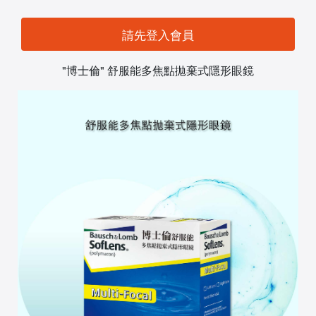
請先登入會員
"博士倫" 舒服能多焦點拋棄式隱形眼鏡