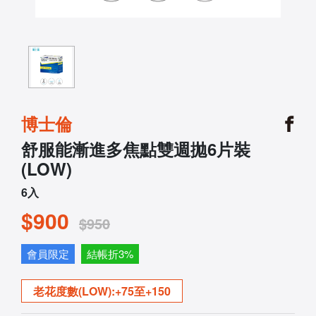
博士倫
舒服能漸進多焦點雙週拋6片裝
(LOW)
6入
$900
$950
會員限定
結帳折3%
老花度數(LOW):+75至+150