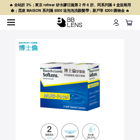
🔥 全站折 3%；東京 refrear 矽水膠日拋第 2 件 6 折、同系列滿 4 盒送兩用
傘；昆凌 MAISON 系列滿 $500 送泡泡洗顏髮帶；新戶享 $200 購物金 🔥