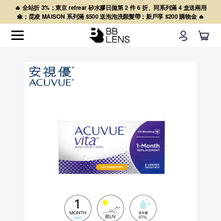
🔥 全站折 3%；東京 refrear 矽水膠日拋第 2 件 6 折、同系列滿 4 盒送兩用
傘；昆凌 MAISON 系列滿 $500 送泡泡洗顏髮帶；新戶享 $200 購物金 🔥