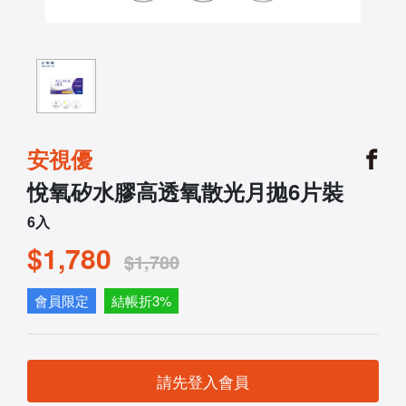
安視優
悅氧矽水膠高透氧散光月拋6片裝
6入
$1,780
$1,780
會員限定
結帳折3%
請先登入會員