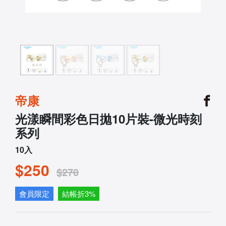
帝康
光漾瞬間彩色日拋10片裝-微光時刻
系列
10入
$250
$270
會員限定
結帳折3%