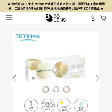
🔥 全站折 3%；東京 refrear 矽水膠日拋第 2 件 6 折、同系列滿 4 盒送兩用
傘；昆凌 MAISON 系列滿 $500 送泡泡洗顏髮帶；新戶享 $200 購物金 🔥