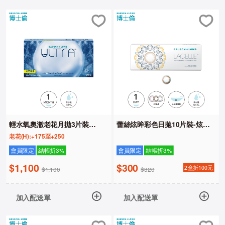
輕水氧奧澈老花月拋3片裝
蕾絲炫眸彩色日拋10片裝-炫眸
(HIGH)
系列
老花(H):+175至+250
會員限定
結帳折3%
會員限定
結帳折3%
$1,100
$300
2盒折100元
$1,100
$320
加入配送單
加入配送單