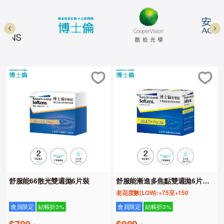
舒服能66散光雙週拋6片裝
舒服能漸進多焦點雙週拋6片裝
(LOW)
老花度數(LOW):+75至+150
會員限定
結帳折3%
會員限定
結帳折3%
$780
$900