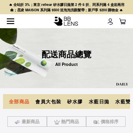
🔥 全站折 3%；東京 refrear 矽水膠日拋第 2 件 6 折、同系列滿 4 盒送兩用
傘；昆凌 MAISON 系列滿 $500 送泡泡洗顏髮帶；新戶享 $200 購物金 🔥
配送商品總覽
All Product
全部商品
會員大包裝
矽水膠
水藍日拋
水藍雙
最新商品
熱門商品
價格排序