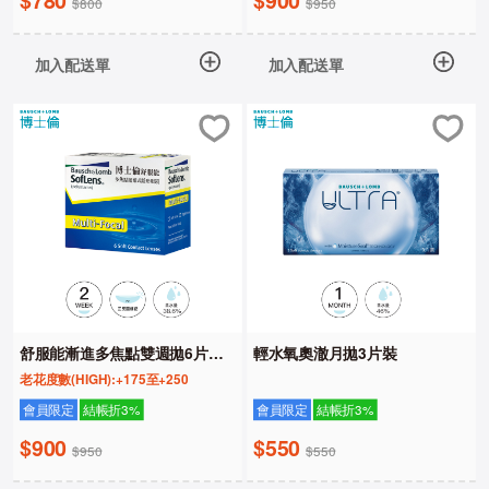
$800
$950
加入配送單
加入配送單
舒服能漸進多焦點雙週拋6片裝
輕水氧奧澈月拋3片裝
(HIGH)
老花度數(HIGH):+175至+250
會員限定
結帳折3%
會員限定
結帳折3%
$900
$550
$950
$550