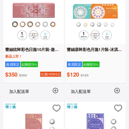
蕾絲炫眸彩色日拋10片裝-遊樂
蕾絲漾眸彩色月拋1片裝-冰淇淋
園系列
系列
新品上市！
會員限定
結帳折3%
會員限定
結帳折3%
$350
$120
任選2件595元
$350
$125
加入配送單
加入配送單