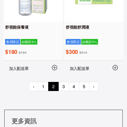
舒視能保養液
舒視能舒潤液
會員限定
結帳折3%
會員限定
結帳折3%
$180
$300
$180
$310
加入配送單
加入配送單
‹
1
2
3
4
5
›
更多資訊