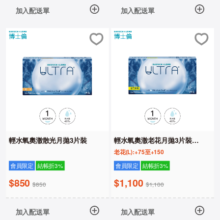
加入配送單
加入配送單
輕水氧奧澈散光月拋3片裝
輕水氧奧澈老花月拋3片裝
(LOW)
老花(L):+75至+150
會員限定
結帳折3%
會員限定
結帳折3%
$850
$1,100
$850
$1,100
加入配送單
加入配送單