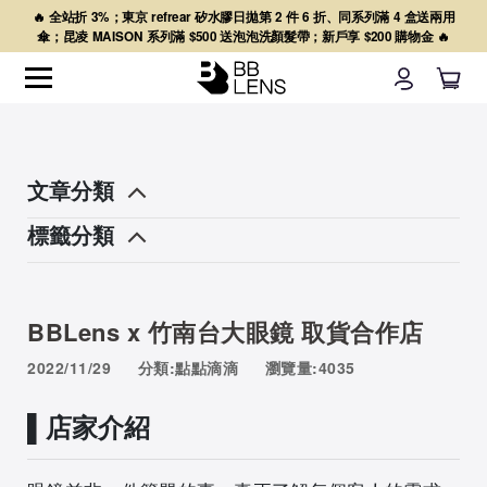
🔥 全站折 3%；東京 refrear 矽水膠日拋第 2 件 6 折、同系列滿 4 盒送兩用
傘；昆凌 MAISON 系列滿 $500 送泡泡洗顏髮帶；新戶享 $200 購物金 🔥
文章分類
標籤分類
BBLens x 竹南台大眼鏡 取貨合作店
2022/11/29
分類:點點滴滴
瀏覽量:4035
▌店家介紹