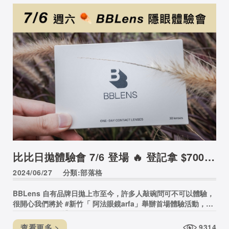
比比日拋體驗會 7/6 登場 🔥 登記拿 $700 禮物
2024/06/27
分類:部落格
BBLens 自有品牌日拋上市至今，許多人敲碗問可不可以體驗，
很開心我們將於 #新竹「 阿法眼鏡arfa」舉辦首場體驗活動，更
準備價值 $700 禮物 🥰
查看更多 >
9314