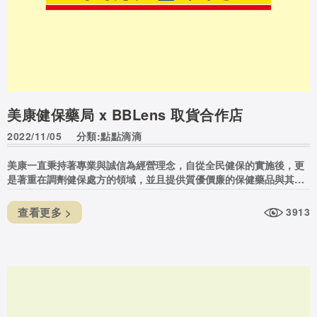
美康健保藥局 x BBLens 取貨合作店
2022/11/05
分類:點點滴滴
美康一直秉持著專業與誠信為經營理念，自從全民健保的實施後，更
是著重在調劑健保處方的領域，並且提供質優價廉的保健藥品與其他
醫學美容百貨、婦嬰用品。經營以客為尊，深耕社區立足台灣。
查看更多 >
3913