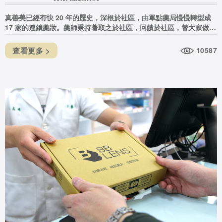
真善美已經有快 20 年的歷史，深根於社區，由單點藥局慢慢轉型成
17 家的連鎖藥妝。藥師秉持著取之於社區，回饋於社區，替大家做好
藥品與優質商品的把關，讓您在生活中與健康相關的大小事，都可以
來真善美取得協助。
查看更多 >
10587