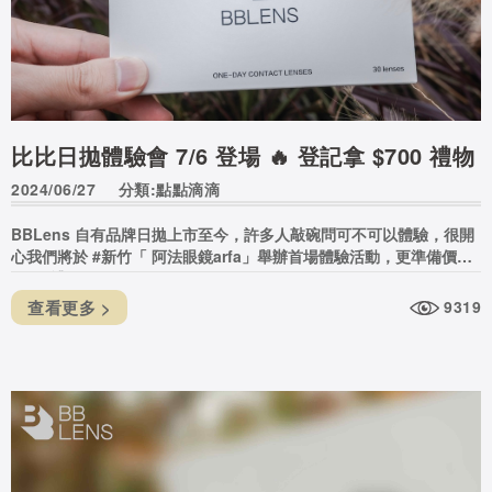
比比日拋體驗會 7/6 登場 🔥 登記拿 $700 禮物
2024/06/27
分類:點點滴滴
BBLens 自有品牌日拋上市至今，許多人敲碗問可不可以體驗，很開
心我們將於 #新竹「 阿法眼鏡arfa」舉辦首場體驗活動，更準備價值
$700 禮物 🥰
查看更多 >
9319