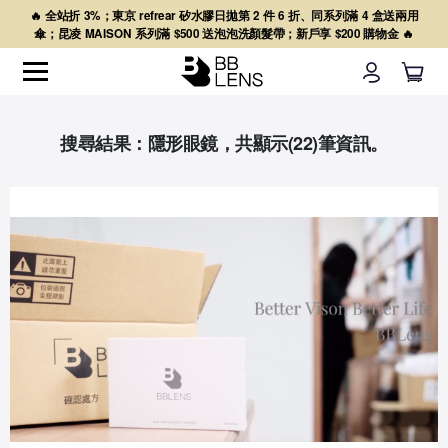
🔥 全站折 3%；東京 refrear 矽水膠日拋第 2 件 6 折、同系列滿 4 盒送兩用
傘；昆凌 MAISON 系列滿 $500 送泡泡洗顏髮帶；新戶享 $200 購物金 🔥
搜尋結果：隱形眼鏡，共顯示(22)筆資訊。