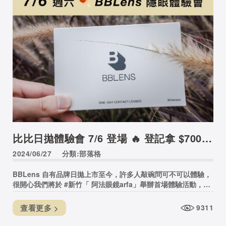
比比日拋體驗會 7/6 登場 🔥 登記拿 $700 禮物
2024/06/27
分類:部落格
BBLens 自有品牌日拋上市至今，許多人敲碗問可不可以體驗，
很開心我們將於 #新竹「 阿法眼鏡arfa」舉辦首場體驗活動，更
準備價值 $700 禮物 🥰
查看更多 >
9311