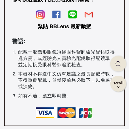
緊貼 BBLens 最新動態
警語:
配戴一般隱形眼鏡須經眼科醫師驗光配鏡取得
處方箋，或經驗光人員驗光配鏡取得配鏡單，
並定期接受眼科醫師追蹤檢查。
本器材不得逾中文仿單建議之最長配戴時數，
不得重覆配戴，於就寢前務必取下，以免感染
或潰瘍。
如有不適，應立即就醫。