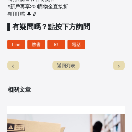
#新戶再享200購物金直接折
#叮叮噹 🔔🧦
▌有疑問嗎？點按下方詢問
<
返回列表
>
相關文章