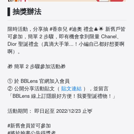
▌抽獎辦法
限時活動，分享抽 #香奈兒 #迪奧 禮盒🎄🌟 新舊戶皆
可參加，簡單 2 步驟，即有機會拿到限量 Chanel、
Dior 聖誕禮盒（真滴大手筆...！小編自己都好想要啊
啊）。
🎁 簡單 2 步驟參加活動🎁
① 於 BBLens 官網加入會員
② 公開分享活動貼文（
貼文連結
），並留言
「BBLens 線上訂隱眼好方便！我要聖誕禮物！」
活動期間： 即日起至 2022/12/23 止🦌
#新舊會員皆可參加
#將於臉書公告得獎者