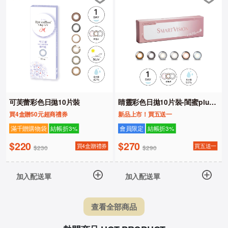
可芙蕾彩色日拋10片裝
睛靈彩色日拋10片裝-閨蜜plus
系列
買4盒贈50元超商禮券
新品上市！買五送一
滿千贈購物袋
結帳折3%
會員限定
結帳折3%
$220
$270
買4盒贈禮券
買五送一
$230
$290
加入配送單
加入配送單
查看全部商品