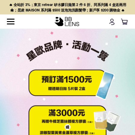
🔥 全站折 3%；東京 refrear 矽水膠日拋第 2 件 6 折、同系列滿 4 盒送兩用
傘；昆凌 MAISON 系列滿 $500 送泡泡洗顏髮帶；新戶享 $200 購物金 🔥