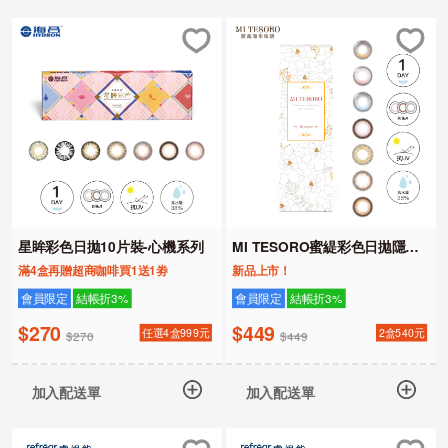
星眸彩色日拋10片裝-心機系列
MI TESORO蜜緹彩色日拋隱形
眼鏡10片裝
滿4盒再贈超商咖啡買1送1劵
新品上市！
會員限定
結帳折3%
會員限定
結帳折3%
$270
$449
任選4盒999元
2盒540元
$270
$449
加入配送單
加入配送單