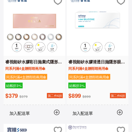
睿視能矽水膠彩日拋棄式隱形眼
睿視能矽水膠清透日拋隱形眼鏡
鏡10片裝
30片裝
同系列滿4盒贈雨睛兩用傘
同系列滿4盒贈雨睛兩用傘
同系列滿4盒贈雨睛兩用傘
同系列滿4盒贈雨睛兩用傘
結帳折3%
結帳折3%
$379
$899
第二件6折
第二件6折
$379
$899
加入配送單
加入配送單